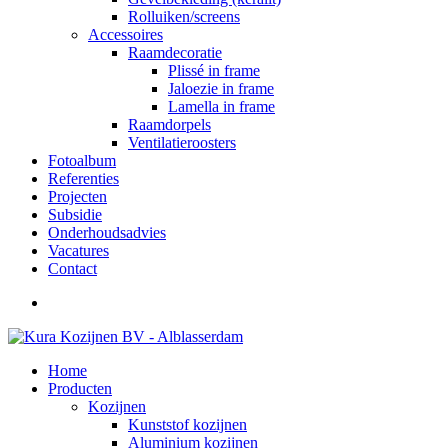
Rolluiken/screens
Accessoires
Raamdecoratie
Plissé in frame
Jaloezie in frame
Lamella in frame
Raamdorpels
Ventilatieroosters
Fotoalbum
Referenties
Projecten
Subsidie
Onderhoudsadvies
Vacatures
Contact
Home
Producten
Kozijnen
Kunststof kozijnen
Aluminium kozijnen