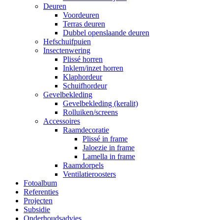
Deuren
Voordeuren
Terras deuren
Dubbel openslaande deuren
Hefschuifpuien
Insectenwering
Plissé horren
Inklem/inzet horren
Klaphordeur
Schuifhordeur
Gevelbekleding
Gevelbekleding (keralit)
Rolluiken/screens
Accessoires
Raamdecoratie
Plissé in frame
Jaloezie in frame
Lamella in frame
Raamdorpels
Ventilatieroosters
Fotoalbum
Referenties
Projecten
Subsidie
Onderhoudsadvies