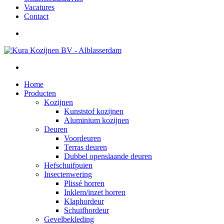
Vacatures
Contact
Home
Producten
Kozijnen
Kunststof kozijnen
Aluminium kozijnen
Deuren
Voordeuren
Terras deuren
Dubbel openslaande deuren
Hefschuifpuien
Insectenwering
Plissé horren
Inklem/inzet horren
Klaphordeur
Schuifhordeur
Gevelbekleding