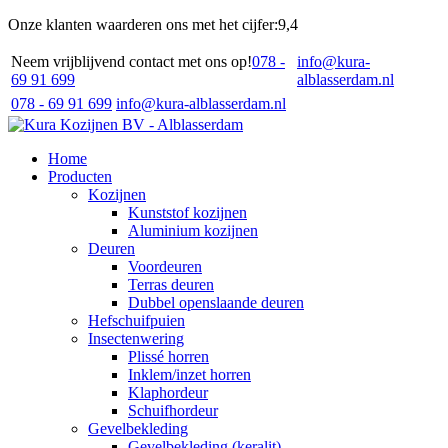
Onze klanten waarderen ons met het cijfer:
9,4
Neem vrijblijvend contact met ons op!
078 -
info@kura-
69 91 699
alblasserdam.nl
078 - 69 91 699
info@kura-alblasserdam.nl
Home
Producten
Kozijnen
Kunststof kozijnen
Aluminium kozijnen
Deuren
Voordeuren
Terras deuren
Dubbel openslaande deuren
Hefschuifpuien
Insectenwering
Plissé horren
Inklem/inzet horren
Klaphordeur
Schuifhordeur
Gevelbekleding
Gevelbekleding (keralit)