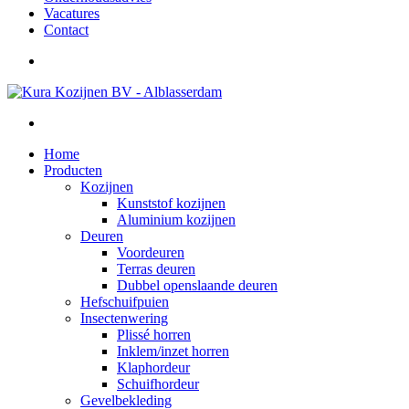
Vacatures
Contact
Home
Producten
Kozijnen
Kunststof kozijnen
Aluminium kozijnen
Deuren
Voordeuren
Terras deuren
Dubbel openslaande deuren
Hefschuifpuien
Insectenwering
Plissé horren
Inklem/inzet horren
Klaphordeur
Schuifhordeur
Gevelbekleding