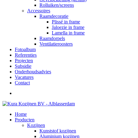
Rolluiken/screens
Accessoires
Raamdecoratie
Plissé in frame
Jaloezie in frame
Lamella in frame
Raamdorpels
Ventilatieroosters
Fotoalbum
Referenties
Projecten
Subsidie
Onderhoudsadvies
Vacatures
Contact
Home
Producten
Kozijnen
Kunststof kozijnen
Aluminium kozijnen