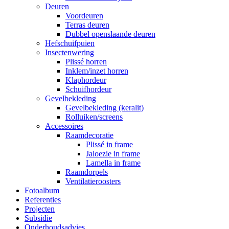
Deuren
Voordeuren
Terras deuren
Dubbel openslaande deuren
Hefschuifpuien
Insectenwering
Plissé horren
Inklem/inzet horren
Klaphordeur
Schuifhordeur
Gevelbekleding
Gevelbekleding (keralit)
Rolluiken/screens
Accessoires
Raamdecoratie
Plissé in frame
Jaloezie in frame
Lamella in frame
Raamdorpels
Ventilatieroosters
Fotoalbum
Referenties
Projecten
Subsidie
Onderhoudsadvies