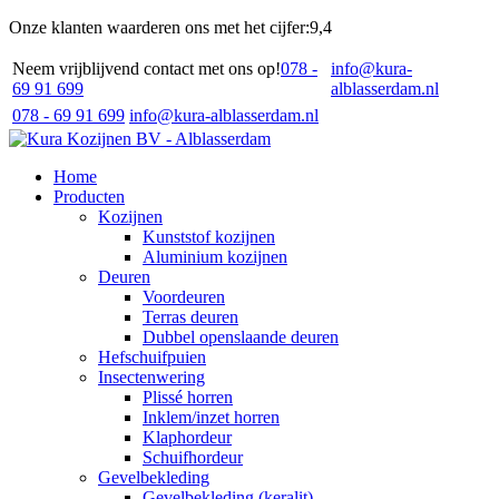
Onze klanten waarderen ons met het cijfer:
9,4
Neem vrijblijvend contact met ons op!
078 -
info@kura-
69 91 699
alblasserdam.nl
078 - 69 91 699
info@kura-alblasserdam.nl
Home
Producten
Kozijnen
Kunststof kozijnen
Aluminium kozijnen
Deuren
Voordeuren
Terras deuren
Dubbel openslaande deuren
Hefschuifpuien
Insectenwering
Plissé horren
Inklem/inzet horren
Klaphordeur
Schuifhordeur
Gevelbekleding
Gevelbekleding (keralit)