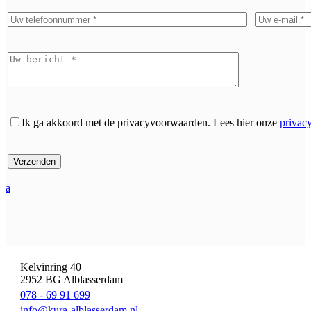
Ik ga akkoord met de privacyvoorwaarden.
Lees hier onze
privac
a
Kelvinring 40
2952 BG Alblasserdam
078 - 69 91 699
info@kura-alblasserdam.nl