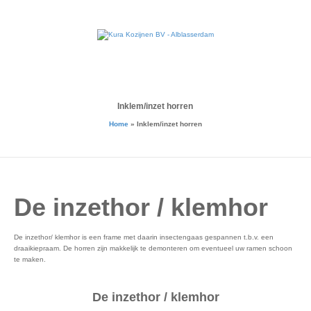
Inklem/inzet horren
Home
»
Inklem/inzet horren
De inzethor / klemhor
De inzethor/ klemhor is een frame met daarin insectengaas gespannen t.b.v. een
draaikiepraam. De horren zijn makkelijk te demonteren om eventueel uw ramen schoon
te maken.
De inzethor / klemhor