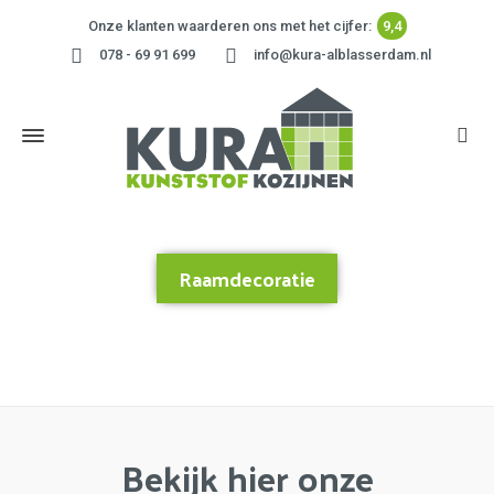
Onze klanten waarderen ons met het cijfer:
9,4
078 - 69 91 699
info@kura-alblasserdam.nl
Raamdecoratie
Home
»
Raamdecoratie
Bekijk hier onze