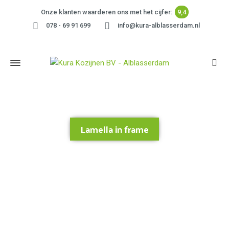
Onze klanten waarderen ons met het cijfer:
9,4
078 - 69 91 699
info@kura-alblasserdam.nl
Lamella in frame
Home
»
Lamella in frame