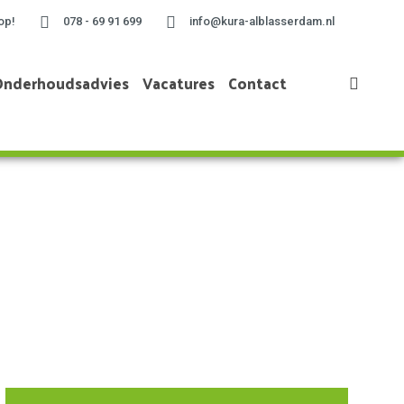
op!
078 - 69 91 699
info@kura-alblasserdam.nl
Onderhoudsadvies
Vacatures
Contact
Home
»
Plissé in frame