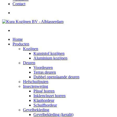
Contact
Home
Producten
Kozijnen
Kunststof kozijnen
Aluminium kozijnen
Deuren
Voordeuren
Terras deuren
Dubbel openslaande deuren
Hefschuifpuien
Insectenwering
Plissé horren
Inklem/inzet horren
Klaphordeur
Schuifhordeur
Gevelbekleding
Gevelbekleding (keralit)