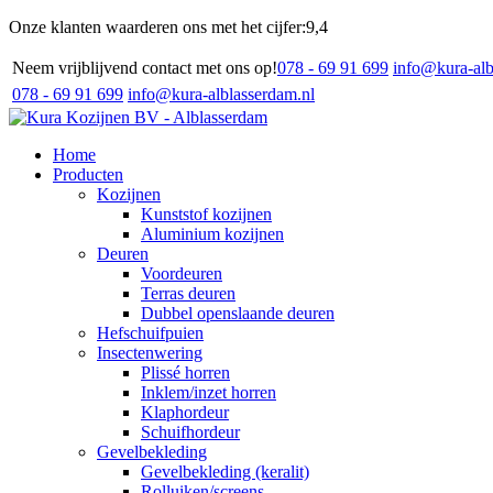
Onze klanten waarderen ons met het cijfer:
9,4
Neem vrijblijvend contact met ons op!
078 - 69 91 699
info@kura-alb
078 - 69 91 699
info@kura-alblasserdam.nl
Home
Producten
Kozijnen
Kunststof kozijnen
Aluminium kozijnen
Deuren
Voordeuren
Terras deuren
Dubbel openslaande deuren
Hefschuifpuien
Insectenwering
Plissé horren
Inklem/inzet horren
Klaphordeur
Schuifhordeur
Gevelbekleding
Gevelbekleding (keralit)
Rolluiken/screens