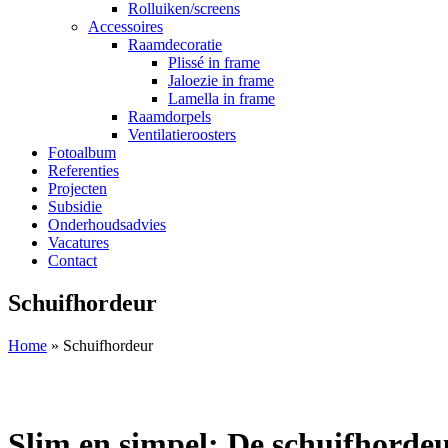
Rolluiken/screens
Accessoires
Raamdecoratie
Plissé in frame
Jaloezie in frame
Lamella in frame
Raamdorpels
Ventilatieroosters
Fotoalbum
Referenties
Projecten
Subsidie
Onderhoudsadvies
Vacatures
Contact
Schuifhordeur
Home
»
Schuifhordeur
Slim en simpel: De schuifhorde