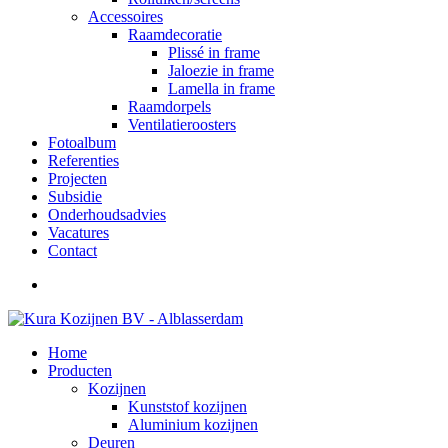
Accessoires
Raamdecoratie
Plissé in frame
Jaloezie in frame
Lamella in frame
Raamdorpels
Ventilatieroosters
Fotoalbum
Referenties
Projecten
Subsidie
Onderhoudsadvies
Vacatures
Contact
Home
Producten
Kozijnen
Kunststof kozijnen
Aluminium kozijnen
Deuren