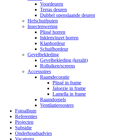
Voordeuren
Terras deuren
Dubbel openslaande deuren
Hefschuifpuien
Insectenwering
Plissé horren
Inklem/inzet horren
Klaphordeur
Schuifhordeur
Gevelbekleding
Gevelbekleding (keralit)
Rolluiken/screens
Accessoires
Raamdecoratie
Plissé in frame
Jaloezie in frame
Lamella in frame
Raamdorpels
Ventilatieroosters
Fotoalbum
Referenties
Projecten
Subsidie
Onderhoudsadvies
Vacatures