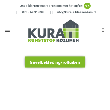
Onze klanten waarderen ons met het cijfer:
9,4
078 - 69 91 699
info@kura-alblasserdam.nl
Gevelbekleding/rolluiken
Home
»
Gevelbekleding/rolluiken