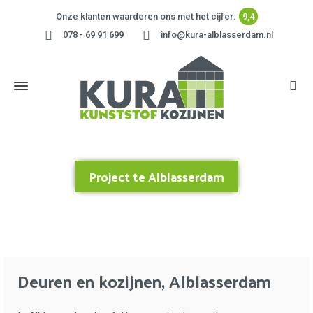
Onze klanten waarderen ons met het cijfer:
9,4
078 - 69 91 699
info@kura-alblasserdam.nl
Project te Alblasserdam
Home
»
Project te Alblasserdam
Deuren en kozijnen, Alblasserdam