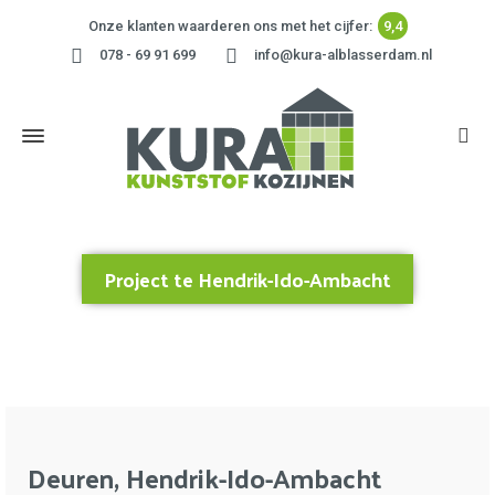
Onze klanten waarderen ons met het cijfer:
9,4
078 - 69 91 699
info@kura-alblasserdam.nl
Project te Hendrik-Ido-Ambacht
Home
»
Project te Hendrik-Ido-Ambacht
Deuren, Hendrik-Ido-Ambacht