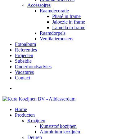
Accessoires
Raamdecoratie
Plissé in frame
Jaloezie in frame
Lamella in frame
Raamdorpels
Ventilatieroosters
Fotoalbum
Referenties
Projecten
Subsidie
Onderhoudsadvies
Vacatures
Contact
Home
Producten
Kozijnen
Kunststof kozijnen
Aluminium kozijnen
Deuren