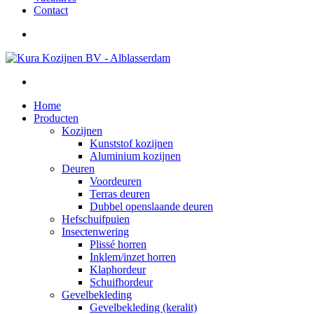
Contact
Home
Producten
Kozijnen
Kunststof kozijnen
Aluminium kozijnen
Deuren
Voordeuren
Terras deuren
Dubbel openslaande deuren
Hefschuifpuien
Insectenwering
Plissé horren
Inklem/inzet horren
Klaphordeur
Schuifhordeur
Gevelbekleding
Gevelbekleding (keralit)