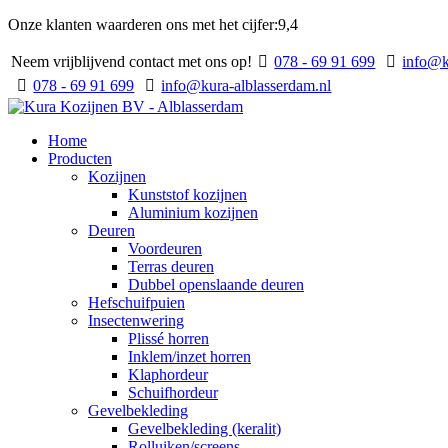
Onze klanten waarderen ons met het cijfer:
9,4
Neem vrijblijvend contact met ons op!
078 - 69 91 699
info@k
078 - 69 91 699
info@kura-alblasserdam.nl
Home
Producten
Kozijnen
Kunststof kozijnen
Aluminium kozijnen
Deuren
Voordeuren
Terras deuren
Dubbel openslaande deuren
Hefschuifpuien
Insectenwering
Plissé horren
Inklem/inzet horren
Klaphordeur
Schuifhordeur
Gevelbekleding
Gevelbekleding (keralit)
Rolluiken/screens