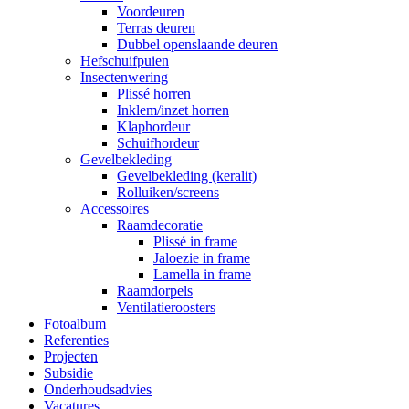
Voordeuren
Terras deuren
Dubbel openslaande deuren
Hefschuifpuien
Insectenwering
Plissé horren
Inklem/inzet horren
Klaphordeur
Schuifhordeur
Gevelbekleding
Gevelbekleding (keralit)
Rolluiken/screens
Accessoires
Raamdecoratie
Plissé in frame
Jaloezie in frame
Lamella in frame
Raamdorpels
Ventilatieroosters
Fotoalbum
Referenties
Projecten
Subsidie
Onderhoudsadvies
Vacatures