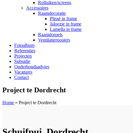
Rolluiken/screens
Accessoires
Raamdecoratie
Plissé in frame
Jaloezie in frame
Lamella in frame
Raamdorpels
Ventilatieroosters
Fotoalbum
Referenties
Projecten
Subsidie
Onderhoudsadvies
Vacatures
Contact
Project te Dordrecht
Home
»
Project te Dordrecht
Schuifpui, Dordrecht