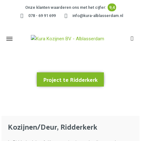
Onze klanten waarderen ons met het cijfer:
9,4
078 - 69 91 699
info@kura-alblasserdam.nl
Project te Ridderkerk
Home
»
Project te Ridderkerk
Kozijnen/Deur, Ridderkerk