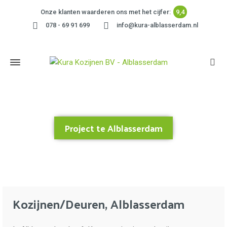
Onze klanten waarderen ons met het cijfer:
9,4
078 - 69 91 699
info@kura-alblasserdam.nl
Project te Alblasserdam
Home
»
Project te Alblasserdam
Kozijnen/Deuren, Alblasserdam