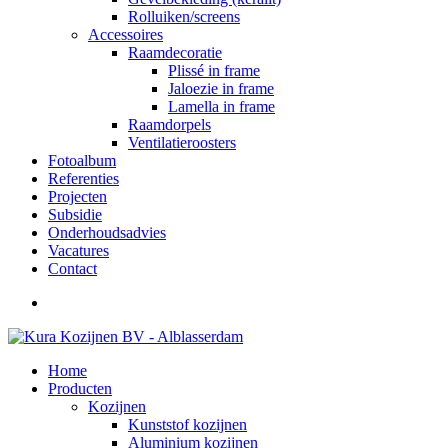
Rolluiken/screens
Accessoires
Raamdecoratie
Plissé in frame
Jaloezie in frame
Lamella in frame
Raamdorpels
Ventilatieroosters
Fotoalbum
Referenties
Projecten
Subsidie
Onderhoudsadvies
Vacatures
Contact
Home
Producten
Kozijnen
Kunststof kozijnen
Aluminium kozijnen