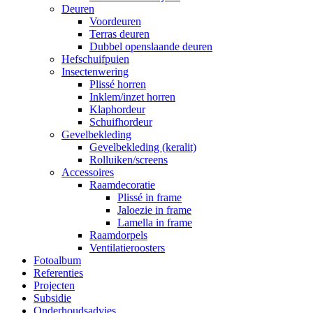
Deuren
Voordeuren
Terras deuren
Dubbel openslaande deuren
Hefschuifpuien
Insectenwering
Plissé horren
Inklem/inzet horren
Klaphordeur
Schuifhordeur
Gevelbekleding
Gevelbekleding (keralit)
Rolluiken/screens
Accessoires
Raamdecoratie
Plissé in frame
Jaloezie in frame
Lamella in frame
Raamdorpels
Ventilatieroosters
Fotoalbum
Referenties
Projecten
Subsidie
Onderhoudsadvies