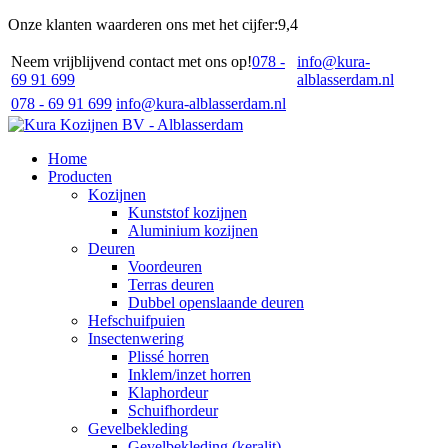
Onze klanten waarderen ons met het cijfer:
9,4
Neem vrijblijvend contact met ons op!
078 -
info@kura-
69 91 699
alblasserdam.nl
078 - 69 91 699
info@kura-alblasserdam.nl
Home
Producten
Kozijnen
Kunststof kozijnen
Aluminium kozijnen
Deuren
Voordeuren
Terras deuren
Dubbel openslaande deuren
Hefschuifpuien
Insectenwering
Plissé horren
Inklem/inzet horren
Klaphordeur
Schuifhordeur
Gevelbekleding
Gevelbekleding (keralit)