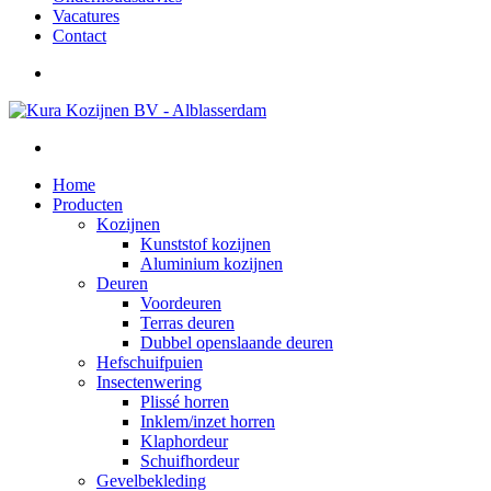
Vacatures
Contact
Home
Producten
Kozijnen
Kunststof kozijnen
Aluminium kozijnen
Deuren
Voordeuren
Terras deuren
Dubbel openslaande deuren
Hefschuifpuien
Insectenwering
Plissé horren
Inklem/inzet horren
Klaphordeur
Schuifhordeur
Gevelbekleding