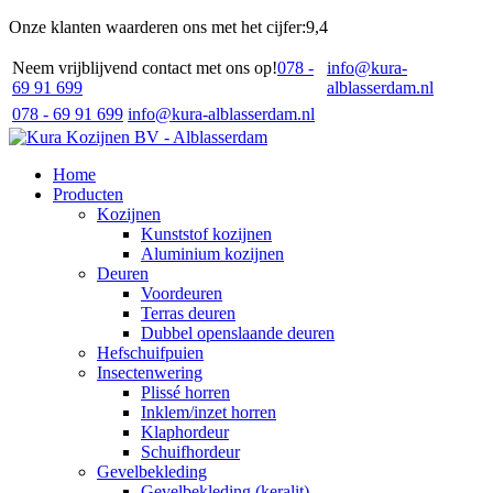
Onze klanten waarderen ons met het cijfer:
9,4
Neem vrijblijvend contact met ons op!
078 -
info@kura-
69 91 699
alblasserdam.nl
078 - 69 91 699
info@kura-alblasserdam.nl
Home
Producten
Kozijnen
Kunststof kozijnen
Aluminium kozijnen
Deuren
Voordeuren
Terras deuren
Dubbel openslaande deuren
Hefschuifpuien
Insectenwering
Plissé horren
Inklem/inzet horren
Klaphordeur
Schuifhordeur
Gevelbekleding
Gevelbekleding (keralit)