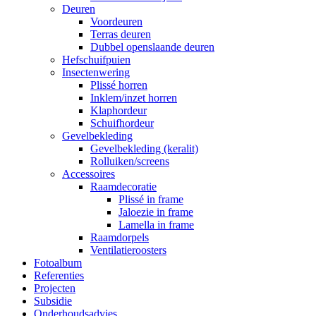
Deuren
Voordeuren
Terras deuren
Dubbel openslaande deuren
Hefschuifpuien
Insectenwering
Plissé horren
Inklem/inzet horren
Klaphordeur
Schuifhordeur
Gevelbekleding
Gevelbekleding (keralit)
Rolluiken/screens
Accessoires
Raamdecoratie
Plissé in frame
Jaloezie in frame
Lamella in frame
Raamdorpels
Ventilatieroosters
Fotoalbum
Referenties
Projecten
Subsidie
Onderhoudsadvies