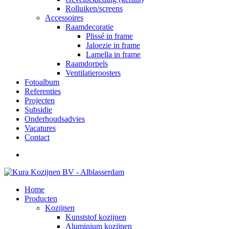
Rolluiken/screens
Accessoires
Raamdecoratie
Plissé in frame
Jaloezie in frame
Lamella in frame
Raamdorpels
Ventilatieroosters
Fotoalbum
Referenties
Projecten
Subsidie
Onderhoudsadvies
Vacatures
Contact
Home
Producten
Kozijnen
Kunststof kozijnen
Aluminium kozijnen