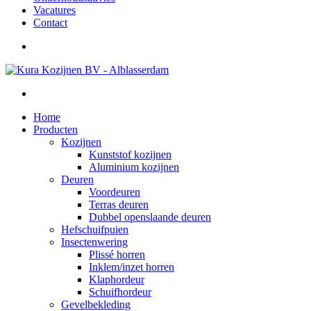
Vacatures
Contact
Home
Producten
Kozijnen
Kunststof kozijnen
Aluminium kozijnen
Deuren
Voordeuren
Terras deuren
Dubbel openslaande deuren
Hefschuifpuien
Insectenwering
Plissé horren
Inklem/inzet horren
Klaphordeur
Schuifhordeur
Gevelbekleding