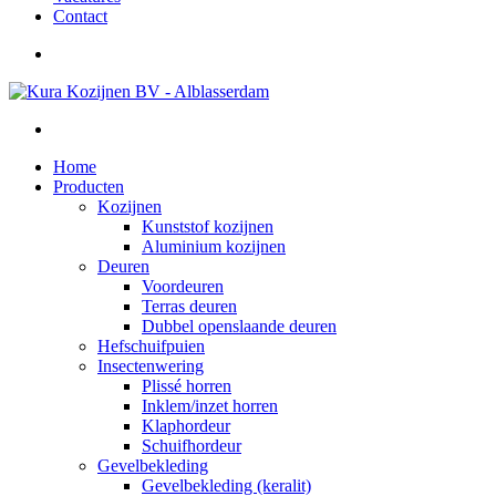
Contact
Home
Producten
Kozijnen
Kunststof kozijnen
Aluminium kozijnen
Deuren
Voordeuren
Terras deuren
Dubbel openslaande deuren
Hefschuifpuien
Insectenwering
Plissé horren
Inklem/inzet horren
Klaphordeur
Schuifhordeur
Gevelbekleding
Gevelbekleding (keralit)