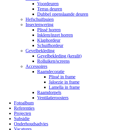
Voordeuren
Terras deuren
Dubbel openslaande deuren
Hefschuifpuien
Insectenwering
Plissé horren
Inklem/inzet horren
Klaphordeur
Schuifhordeur
Gevelbekleding
Gevelbekleding (keralit)
Rolluiken/screens
Accessoires
Raamdecoratie
Plissé in frame
Jaloezie in frame
Lamella in frame
Raamdorpels
Ventilatieroosters
Fotoalbum
Referenties
Projecten
Subsidie
Onderhoudsadvies
Vacatures