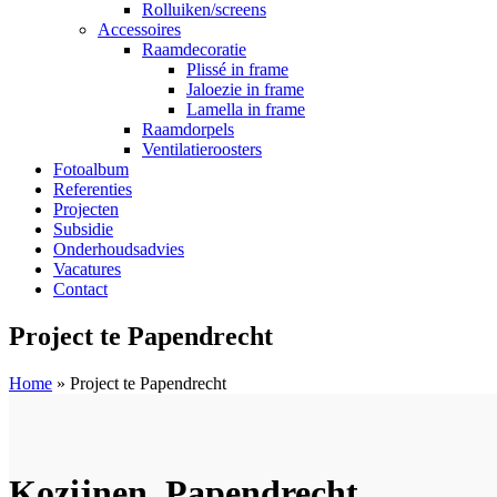
Rolluiken/screens
Accessoires
Raamdecoratie
Plissé in frame
Jaloezie in frame
Lamella in frame
Raamdorpels
Ventilatieroosters
Fotoalbum
Referenties
Projecten
Subsidie
Onderhoudsadvies
Vacatures
Contact
Project te Papendrecht
Home
»
Project te Papendrecht
Kozijnen, Papendrecht