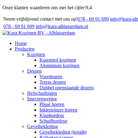
Onze klanten waarderen ons met het cijfer:
9,4
Neem vrijblijvend contact met ons op!
078 - 69 91 699
info@kura-alb
078 - 69 91 699
info@kura-alblasserdam.nl
Home
Producten
Kozijnen
Kunststof kozijnen
Aluminium kozijnen
Deuren
Voordeuren
Terras deuren
Dubbel openslaande deuren
Hefschuifpuien
Insectenwering
Plissé horren
Inklem/inzet horren
Klaphordeur
Schuifhordeur
Gevelbekleding
Gevelbekleding (keralit)
Rolluiken/screens