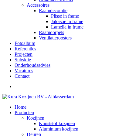
Accessoires
Raamdecoratie
Plissé in frame
Jaloezie in frame
Lamella in frame
Raamdorpels
Ventilatieroosters
Fotoalbum
Referenties
Projecten
Subsidie
Onderhoudsadvies
Vacatures
Contact
Home
Producten
Kozijnen
Kunststof kozijnen
Aluminium kozijnen
Deuren