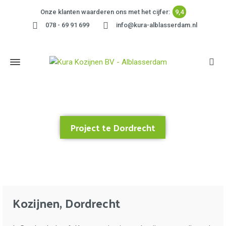
Onze klanten waarderen ons met het cijfer:
9,4
078 - 69 91 699
info@kura-alblasserdam.nl
Project te Dordrecht
Home
»
Project te Dordrecht
Kozijnen, Dordrecht