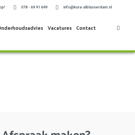
op!
078 - 69 91 699
info@kura-alblasserdam.nl
Onderhoudsadvies
Vacatures
Contact
Home
»
Project te Papendrecht
Afspraak maken?