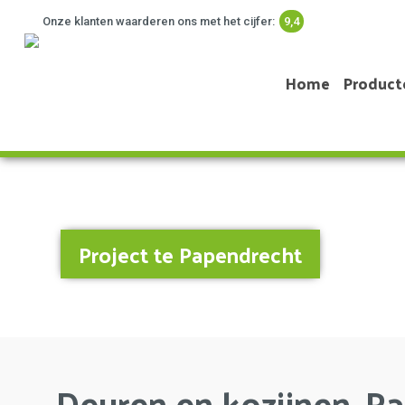
Onze klanten waarderen ons met het cijfer:
9,4
Home
Product
Project te Papendrecht
Deuren en kozijnen, P