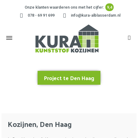
Onze klanten waarderen ons met het cijfer:
9,4
078 - 69 91 699
info@kura-alblasserdam.nl
Project te Den Haag
Home
»
Project te Den Haag
Kozijnen, Den Haag