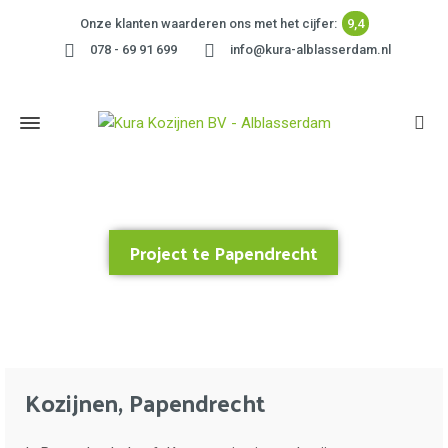
Onze klanten waarderen ons met het cijfer:
9,4
078 - 69 91 699
info@kura-alblasserdam.nl
Project te Papendrecht
Home
»
Project te Papendrecht
Kozijnen, Papendrecht