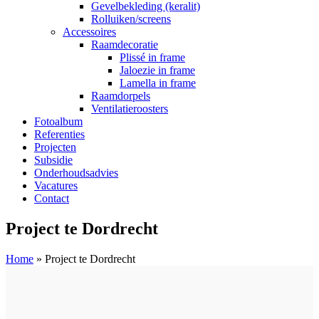
Gevelbekleding (keralit)
Rolluiken/screens
Accessoires
Raamdecoratie
Plissé in frame
Jaloezie in frame
Lamella in frame
Raamdorpels
Ventilatieroosters
Fotoalbum
Referenties
Projecten
Subsidie
Onderhoudsadvies
Vacatures
Contact
Project te Dordrecht
Home
»
Project te Dordrecht