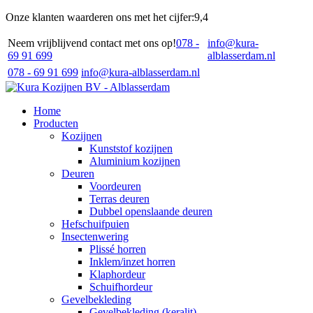
Onze klanten waarderen ons met het cijfer:
9,4
Neem vrijblijvend contact met ons op!
078 -
info@kura-
69 91 699
alblasserdam.nl
078 - 69 91 699
info@kura-alblasserdam.nl
Home
Producten
Kozijnen
Kunststof kozijnen
Aluminium kozijnen
Deuren
Voordeuren
Terras deuren
Dubbel openslaande deuren
Hefschuifpuien
Insectenwering
Plissé horren
Inklem/inzet horren
Klaphordeur
Schuifhordeur
Gevelbekleding
Gevelbekleding (keralit)