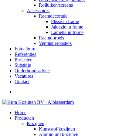
Rolluiken/screens
Accessoires
Raamdecoratie
Plissé in frame
Jaloezie in frame
Lamella in frame
Raamdorpels
Ventilatieroosters
Fotoalbum
Referenties
Projecten
Subsidie
Onderhoudsadvies
Vacatures
Contact
Home
Producten
Kozijnen
Kunststof kozijnen
Aluminium kozijnen