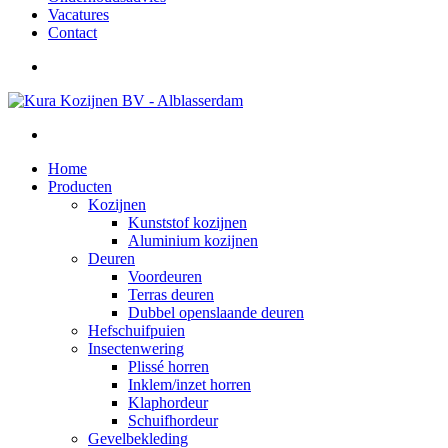
Vacatures
Contact
Home
Producten
Kozijnen
Kunststof kozijnen
Aluminium kozijnen
Deuren
Voordeuren
Terras deuren
Dubbel openslaande deuren
Hefschuifpuien
Insectenwering
Plissé horren
Inklem/inzet horren
Klaphordeur
Schuifhordeur
Gevelbekleding