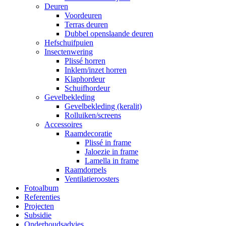
Deuren
Voordeuren
Terras deuren
Dubbel openslaande deuren
Hefschuifpuien
Insectenwering
Plissé horren
Inklem/inzet horren
Klaphordeur
Schuifhordeur
Gevelbekleding
Gevelbekleding (keralit)
Rolluiken/screens
Accessoires
Raamdecoratie
Plissé in frame
Jaloezie in frame
Lamella in frame
Raamdorpels
Ventilatieroosters
Fotoalbum
Referenties
Projecten
Subsidie
Onderhoudsadvies