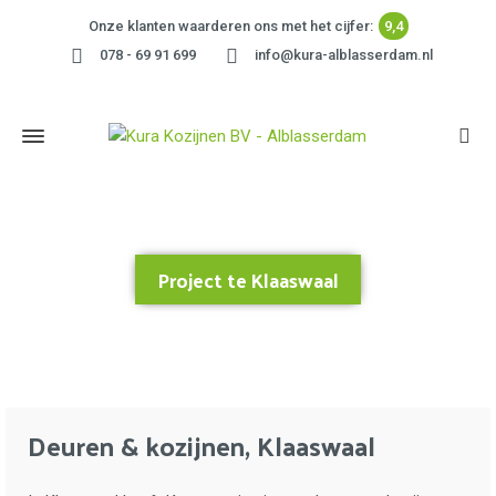
Onze klanten waarderen ons met het cijfer:
9,4
078 - 69 91 699
info@kura-alblasserdam.nl
Project te Klaaswaal
Home
»
Project te Klaaswaal
Deuren & kozijnen, Klaaswaal