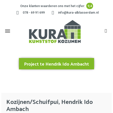
Onze klanten waarderen ons met het cijfer:
9,4
078 - 69 91 699
info@kura-alblasserdam.nl
Project te Hendrik Ido Ambacht
Home
»
Project te Hendrik Ido Ambacht
Kozijnen/Schuifpui, Hendrik Ido
Ambach