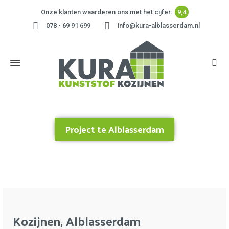
Onze klanten waarderen ons met het cijfer:
9,4
078 - 69 91 699
info@kura-alblasserdam.nl
Project te Alblasserdam
Home
»
Project te Alblasserdam
Kozijnen, Alblasserdam