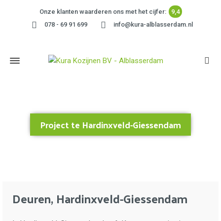
Onze klanten waarderen ons met het cijfer:
9,4
078 - 69 91 699
info@kura-alblasserdam.nl
Project te Hardinxveld-Giessendam
Home
»
Project te Hardinxveld-Giessendam
Deuren, Hardinxveld-Giessendam