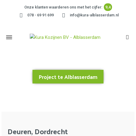
Onze klanten waarderen ons met het cijfer:
9,4
078 - 69 91 699
info@kura-alblasserdam.nl
Project te Alblasserdam
Home
»
Project te Alblasserdam
Deuren, Dordrecht