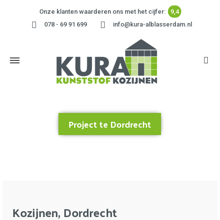
Onze klanten waarderen ons met het cijfer:
9,4
078 - 69 91 699
info@kura-alblasserdam.nl
Project te Dordrecht
Home
»
Project te Dordrecht
Kozijnen, Dordrecht