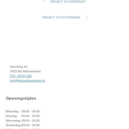
PROJECT TE DORDRECHT
PROJECT TE PUTTERSHOEK
Kelvinring 40
2952 BG Alblasserdam
078 - 69 91 699
info@kura-alblasserdam.nl
Openingstijden
Maandag:
09:00 - 16:30
Dinsdag:
09:00 - 16:30
Woensdag:
09:00 - 16:30
Donderdag:
09:00 - 16:30