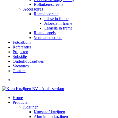
Rolluiken/screens
Accessoires
Raamdecoratie
Plissé in frame
Jaloezie in frame
Lamella in frame
Raamdorpels
Ventilatieroosters
Fotoalbum
Referenties
Projecten
Subsidie
Onderhoudsadvies
Vacatures
Contact
Home
Producten
Kozijnen
Kunststof kozijnen
Aluminium kozijnen