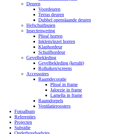
Deuren
Voordeuren
Terras deuren
Dubbel openslaande deuren
Hefschuifpuien
Insectenwering
Plissé horren
Inklem/inzet horren
Klaphordeur
Schuifhordeur
Gevelbekleding
Gevelbekleding (keralit)
Rolluiken/screens
Accessoires
Raamdecoratie
Plissé in frame
Jaloezie in frame
Lamella in frame
Raamdorpels
Ventilatieroosters
Fotoalbum
Referenties
Projecten
Subsidie
Onderhoudsadvies