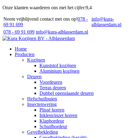
Onze klanten waarderen ons met het cijfer:
9,4
Neem vrijblijvend contact met ons op!
078 -
info@kura-
69 91 699
alblasserdam.nl
078 - 69 91 699
info@kura-alblasserdam.nl
Home
Producten
Kozijnen
Kunststof kozijnen
Aluminium kozijnen
Deuren
Voordeuren
Terras deuren
Dubbel openslaande deuren
Hefschuifpuien
Insectenwering
Plissé horren
Inklem/inzet horren
Klaphordeur
Schuifhordeur
Gevelbekleding
Gevelbekleding (keralit)