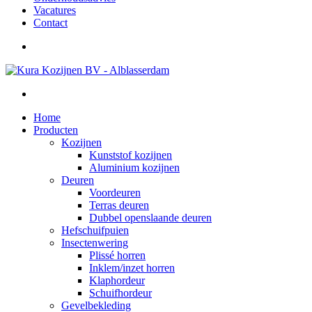
Vacatures
Contact
Home
Producten
Kozijnen
Kunststof kozijnen
Aluminium kozijnen
Deuren
Voordeuren
Terras deuren
Dubbel openslaande deuren
Hefschuifpuien
Insectenwering
Plissé horren
Inklem/inzet horren
Klaphordeur
Schuifhordeur
Gevelbekleding