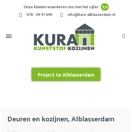
Onze klanten waarderen ons met het cijfer:
9,4
078 - 69 91 699
info@kura-alblasserdam.nl
Project te Alblasserdam
Home
»
Project te Alblasserdam
Deuren en kozijnen, Alblasserdam