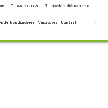
op!
078 - 69 91 699
info@kura-alblasserdam.nl
Onderhoudsadvies
Vacatures
Contact
Home
»
2025 april