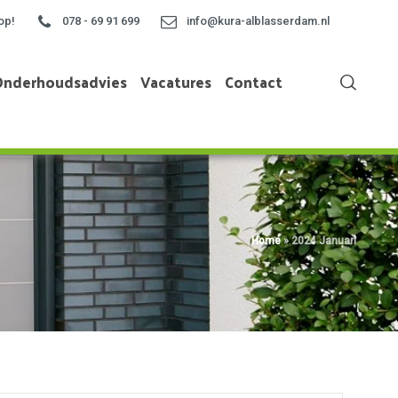
op!
078 - 69 91 699
info@kura-alblasserdam.nl
Onderhoudsadvies
Vacatures
Contact
Home
»
2024 Januari