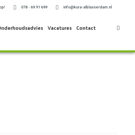
op!
078 - 69 91 699
info@kura-alblasserdam.nl
Onderhoudsadvies
Vacatures
Contact
Home
»
2023 juli