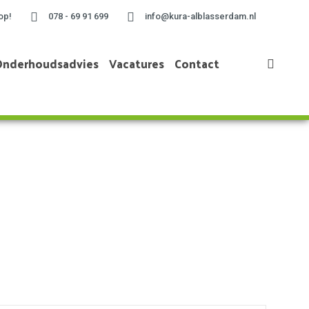
op!
078 - 69 91 699
info@kura-alblasserdam.nl
Onderhoudsadvies
Vacatures
Contact
Home
»
2023 augustus