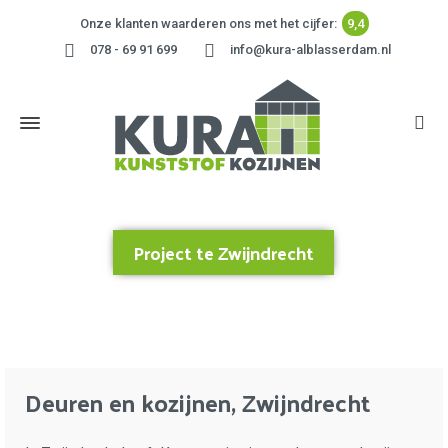
Onze klanten waarderen ons met het cijfer:
9,4
078 - 69 91 699
info@kura-alblasserdam.nl
Project te Zwijndrecht
Home
»
Project te Zwijndrecht
Deuren en kozijnen, Zwijndrecht