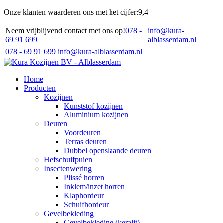
Onze klanten waarderen ons met het cijfer:
9,4
Neem vrijblijvend contact met ons op!
078 -
info@kura-
69 91 699
alblasserdam.nl
078 - 69 91 699
info@kura-alblasserdam.nl
Home
Producten
Kozijnen
Kunststof kozijnen
Aluminium kozijnen
Deuren
Voordeuren
Terras deuren
Dubbel openslaande deuren
Hefschuifpuien
Insectenwering
Plissé horren
Inklem/inzet horren
Klaphordeur
Schuifhordeur
Gevelbekleding
Gevelbekleding (keralit)