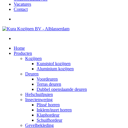
Vacatures
Contact
Home
Producten
Kozijnen
Kunststof kozijnen
Aluminium kozijnen
Deuren
Voordeuren
Terras deuren
Dubbel openslaande deuren
Hefschuifpuien
Insectenwering
Plissé horren
Inklem/inzet horren
Klaphordeur
Schuifhordeur
Gevelbekleding