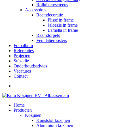
Rolluiken/screens
Accessoires
Raamdecoratie
Plissé in frame
Jaloezie in frame
Lamella in frame
Raamdorpels
Ventilatieroosters
Fotoalbum
Referenties
Projecten
Subsidie
Onderhoudsadvies
Vacatures
Contact
Home
Producten
Kozijnen
Kunststof kozijnen
Aluminium kozijnen