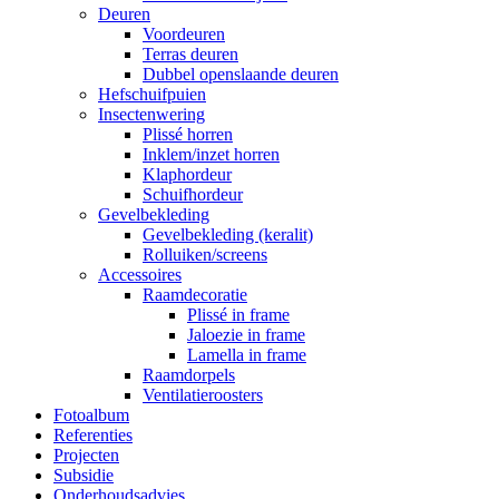
Deuren
Voordeuren
Terras deuren
Dubbel openslaande deuren
Hefschuifpuien
Insectenwering
Plissé horren
Inklem/inzet horren
Klaphordeur
Schuifhordeur
Gevelbekleding
Gevelbekleding (keralit)
Rolluiken/screens
Accessoires
Raamdecoratie
Plissé in frame
Jaloezie in frame
Lamella in frame
Raamdorpels
Ventilatieroosters
Fotoalbum
Referenties
Projecten
Subsidie
Onderhoudsadvies