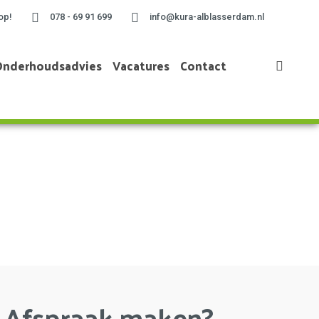
op!
078 - 69 91 699
info@kura-alblasserdam.nl
Onderhoudsadvies
Vacatures
Contact
Home
»
Project te Zwijndrecht
Afspraak maken?