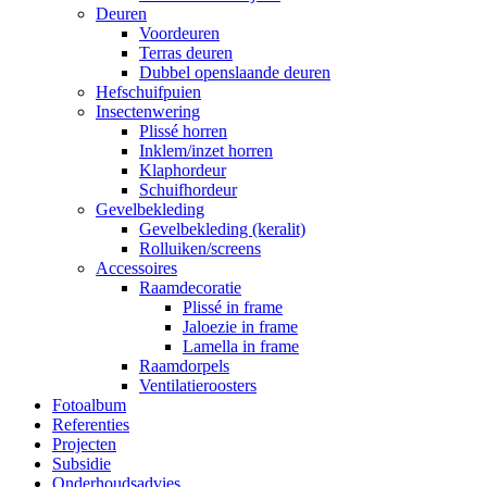
Deuren
Voordeuren
Terras deuren
Dubbel openslaande deuren
Hefschuifpuien
Insectenwering
Plissé horren
Inklem/inzet horren
Klaphordeur
Schuifhordeur
Gevelbekleding
Gevelbekleding (keralit)
Rolluiken/screens
Accessoires
Raamdecoratie
Plissé in frame
Jaloezie in frame
Lamella in frame
Raamdorpels
Ventilatieroosters
Fotoalbum
Referenties
Projecten
Subsidie
Onderhoudsadvies