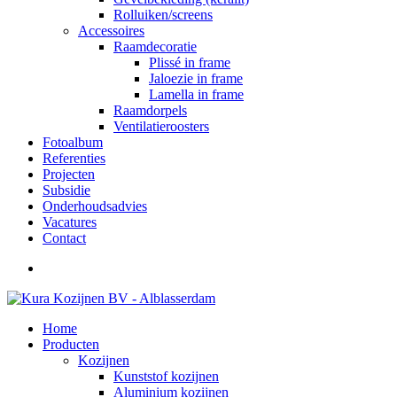
Rolluiken/screens
Accessoires
Raamdecoratie
Plissé in frame
Jaloezie in frame
Lamella in frame
Raamdorpels
Ventilatieroosters
Fotoalbum
Referenties
Projecten
Subsidie
Onderhoudsadvies
Vacatures
Contact
Home
Producten
Kozijnen
Kunststof kozijnen
Aluminium kozijnen