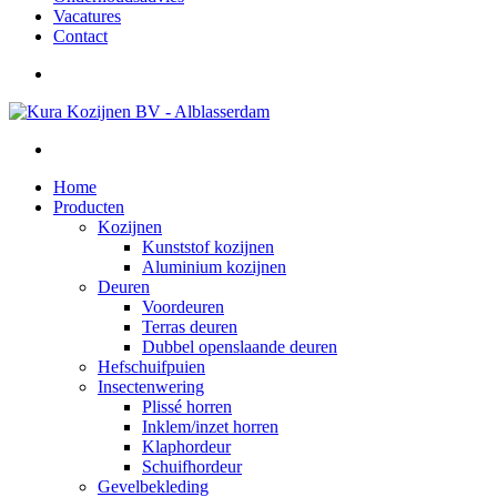
Vacatures
Contact
Home
Producten
Kozijnen
Kunststof kozijnen
Aluminium kozijnen
Deuren
Voordeuren
Terras deuren
Dubbel openslaande deuren
Hefschuifpuien
Insectenwering
Plissé horren
Inklem/inzet horren
Klaphordeur
Schuifhordeur
Gevelbekleding