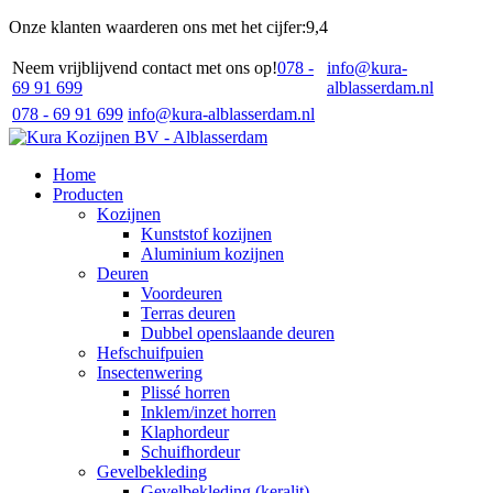
Onze klanten waarderen ons met het cijfer:
9,4
Neem vrijblijvend contact met ons op!
078 -
info@kura-
69 91 699
alblasserdam.nl
078 - 69 91 699
info@kura-alblasserdam.nl
Home
Producten
Kozijnen
Kunststof kozijnen
Aluminium kozijnen
Deuren
Voordeuren
Terras deuren
Dubbel openslaande deuren
Hefschuifpuien
Insectenwering
Plissé horren
Inklem/inzet horren
Klaphordeur
Schuifhordeur
Gevelbekleding
Gevelbekleding (keralit)