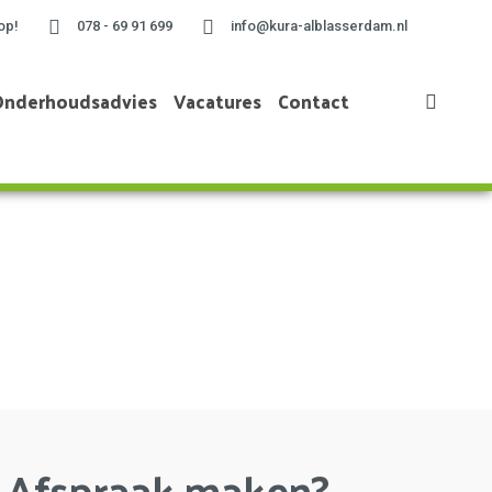
op!
078 - 69 91 699
info@kura-alblasserdam.nl
Onderhoudsadvies
Vacatures
Contact
Home
»
Project te Zwijndrecht
Afspraak maken?