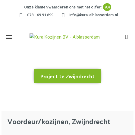
Onze klanten waarderen ons met het cijfer:
9,4
078 - 69 91 699
info@kura-alblasserdam.nl
Project te Zwijndrecht
Home
»
Project te Zwijndrecht
Voordeur/kozijnen, Zwijndrecht