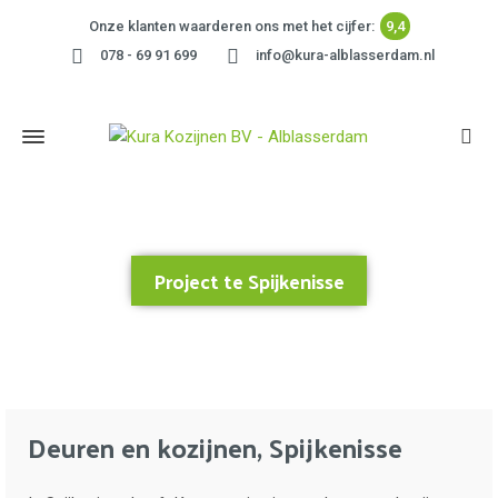
Onze klanten waarderen ons met het cijfer:
9,4
078 - 69 91 699
info@kura-alblasserdam.nl
Project te Spijkenisse
Home
»
Project te Spijkenisse
Deuren en kozijnen, Spijkenisse