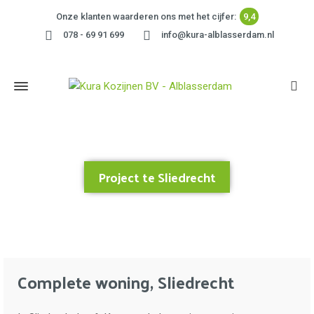
Onze klanten waarderen ons met het cijfer:
9,4
078 - 69 91 699
info@kura-alblasserdam.nl
Project te Sliedrecht
Home
»
Project te Sliedrecht
Complete woning, Sliedrecht