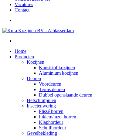
Vacatures
Contact
Home
Producten
Kozijnen
Kunststof kozijnen
Aluminium kozijnen
Deuren
Voordeuren
Terras deuren
Dubbel openslaande deuren
Hefschuifpuien
Insectenwering
Plissé horren
Inklem/inzet horren
Klaphordeur
Schuifhordeur
Gevelbekleding