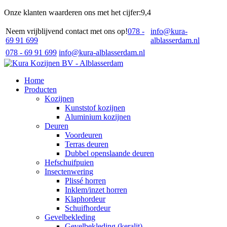
Onze klanten waarderen ons met het cijfer:
9,4
Neem vrijblijvend contact met ons op!
078 -
info@kura-
69 91 699
alblasserdam.nl
078 - 69 91 699
info@kura-alblasserdam.nl
Home
Producten
Kozijnen
Kunststof kozijnen
Aluminium kozijnen
Deuren
Voordeuren
Terras deuren
Dubbel openslaande deuren
Hefschuifpuien
Insectenwering
Plissé horren
Inklem/inzet horren
Klaphordeur
Schuifhordeur
Gevelbekleding
Gevelbekleding (keralit)