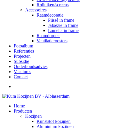
Rolluiken/screens
Accessoires
Raamdecoratie
Plissé in frame
Jaloezie in frame
Lamella in frame
Raamdorpels
Ventilatieroosters
Fotoalbum
Referenties
Projecten
Subsidie
Onderhoudsadvies
Vacatures
Contact
Home
Producten
Kozijnen
Kunststof kozijnen
Aluminium kozijnen