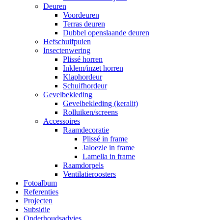
Deuren
Voordeuren
Terras deuren
Dubbel openslaande deuren
Hefschuifpuien
Insectenwering
Plissé horren
Inklem/inzet horren
Klaphordeur
Schuifhordeur
Gevelbekleding
Gevelbekleding (keralit)
Rolluiken/screens
Accessoires
Raamdecoratie
Plissé in frame
Jaloezie in frame
Lamella in frame
Raamdorpels
Ventilatieroosters
Fotoalbum
Referenties
Projecten
Subsidie
Onderhoudsadvies