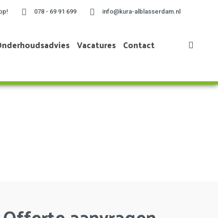
op!
078 - 69 91 699
info@kura-alblasserdam.nl
Onderhoudsadvies
Vacatures
Contact
Home
»
Project te s’Gravendeel
Offerte aanvragen