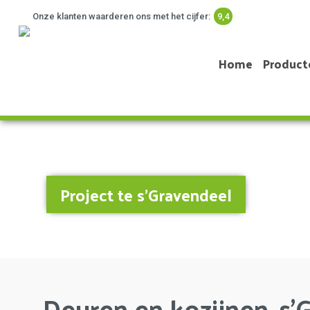
Onze klanten waarderen ons met het cijfer:
9,4
Home
Product
Project te s’Gravendeel
Deuren en kozijnen, s’