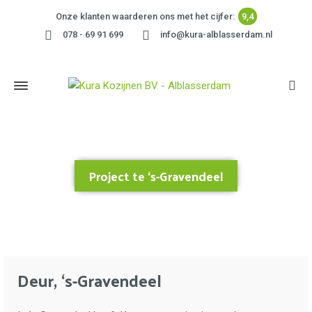
Onze klanten waarderen ons met het cijfer:
9,4
078 - 69 91 699
info@kura-alblasserdam.nl
Project te ‘s-Gravendeel
Home
»
Project te ‘s-Gravendeel
Deur, ‘s-Gravendeel