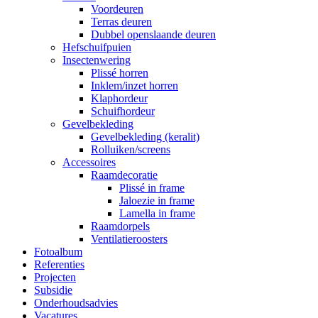
Voordeuren
Terras deuren
Dubbel openslaande deuren
Hefschuifpuien
Insectenwering
Plissé horren
Inklem/inzet horren
Klaphordeur
Schuifhordeur
Gevelbekleding
Gevelbekleding (keralit)
Rolluiken/screens
Accessoires
Raamdecoratie
Plissé in frame
Jaloezie in frame
Lamella in frame
Raamdorpels
Ventilatieroosters
Fotoalbum
Referenties
Projecten
Subsidie
Onderhoudsadvies
Vacatures