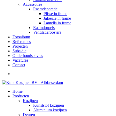
Accessoires
Raamdecoratie
Plissé in frame
Jaloezie in frame
Lamella in frame
Raamdorpels
Ventilatieroosters
Fotoalbum
Referenties
Projecten
Subsidie
Onderhoudsadvies
Vacatures
Contact
Home
Producten
Kozijnen
Kunststof kozijnen
Aluminium kozijnen
Deuren