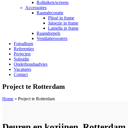
Rolluiken/screens
Accessoires
Raamdecoratie
Plissé in frame
Jaloezie in frame
Lamella in frame
Raamdorpels
Ventilatieroosters
Fotoalbum
Referenties
Projecten
Subsidie
Onderhoudsadvies
Vacatures
Contact
Project te Rotterdam
Home
»
Project te Rotterdam
Deuren en kozijnen, Rotterdam