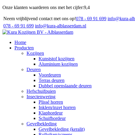
Onze klanten waarderen ons met het cijfer:
9,4
Neem vrijblijvend contact met ons op!
078 - 69 91 699
info@kura-alb
078 - 69 91 699
info@kura-alblasserdam.nl
Home
Producten
Kozijnen
Kunststof kozijnen
Aluminium kozijnen
Deuren
Voordeuren
Terras deuren
Dubbel openslaande deuren
Hefschuifpuien
Insectenwering
Plissé horren
Inklem/inzet horren
Klaphordeur
Schuifhordeur
Gevelbekleding
Gevelbekleding (keralit)
Rolluiken/screens