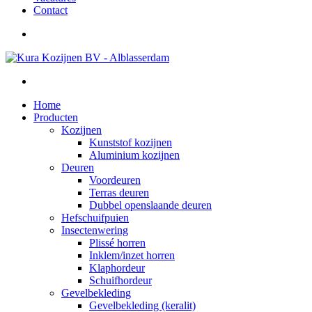
Contact
Home
Producten
Kozijnen
Kunststof kozijnen
Aluminium kozijnen
Deuren
Voordeuren
Terras deuren
Dubbel openslaande deuren
Hefschuifpuien
Insectenwering
Plissé horren
Inklem/inzet horren
Klaphordeur
Schuifhordeur
Gevelbekleding
Gevelbekleding (keralit)