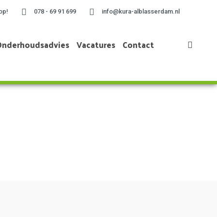
op!
078 - 69 91 699
info@kura-alblasserdam.nl
Onderhoudsadvies
Vacatures
Contact
Home
»
Project te Rotterdam