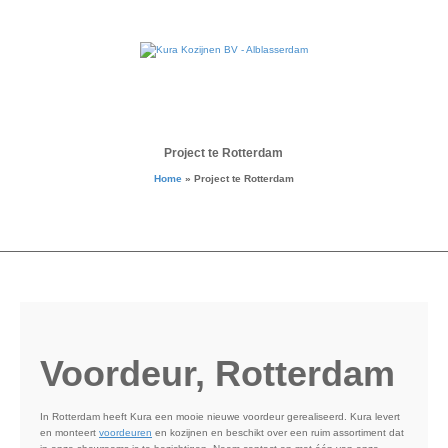
Project te Rotterdam
Home
»
Project te Rotterdam
Voordeur, Rotterdam
In Rotterdam heeft Kura een mooie nieuwe voordeur gerealiseerd. Kura levert
en monteert
voordeuren
en kozijnen en beschikt over een ruim assortiment dat