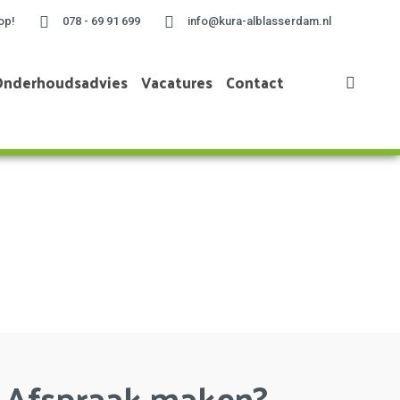
op!
078 - 69 91 699
info@kura-alblasserdam.nl
Onderhoudsadvies
Vacatures
Contact
Home
»
Project te Ridderkerk
Afspraak maken?