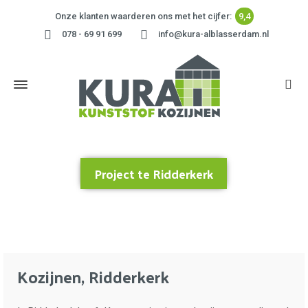
Onze klanten waarderen ons met het cijfer:
9,4
078 - 69 91 699
info@kura-alblasserdam.nl
Project te Ridderkerk
Home
»
Project te Ridderkerk
Kozijnen, Ridderkerk